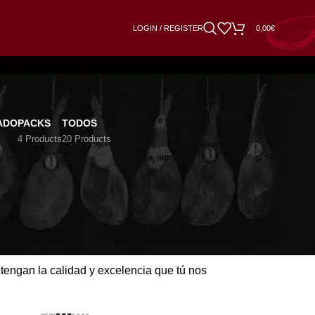
LOGIN / REGISTER
0,00
€
ADO
PACKS
TODOS
4 Products
20 Products
astronómico
, y así es.
Extremadura o Salamanca.
os en nuestras bodegas, al ambiente natural
tengan la calidad y excelencia que tú nos