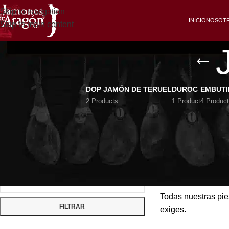
Skip to navigation
INICIO
NOSOT
Skip to main content
DOP JAMÓN DE TERUEL
DUROC
EMBUT
2 Products
1 Product
4 Produc
FILTRAR POR PRECIO
Comer un Jamón Ibé
Estos jamones pr
Nuestros jamones 
en nuestro secader
Todas nuestras pie
FILTRAR
exiges.