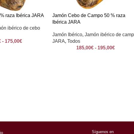
% raza Ibérica JARA
Jamón Cebo de Campo 50 % raza
Ibérica JARA
ón ibérico de cebo
Jamón Ibérico
,
Jamón ibérico de cam
€
-
175,00
€
JARA
,
Todos
185,00
€
-
195,00
€
Síguenos en
cio