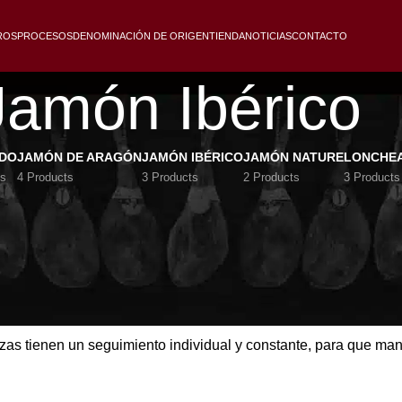
ROS
PROCESOS
DENOMINACIÓN DE ORIGEN
TIENDA
NOTICIAS
CONTACTO
Jamón Ibérico
IDO
JAMÓN DE ARAGÓN
JAMÓN IBÉRICO
JAMÓN NATURE
LONCHE
ts
4 Products
3 Products
2 Products
3 Products
rico es poder disfrutar de un producto considerado un
lujo g
oceden de
cerdos de raza ibérica
, criados en las dehesas de 
ibéricos son
salados de forma totalmente artesanal
y madurad
o.
zas tienen un seguimiento individual y constante, para que man