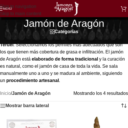
Skip to navigation
MENÚ
Skip to main content
Jamón de Aragón
Categorías
El jamón Aragón está elaborado en nuestro
secadero de
Teruel
. Seleccionamos los perniles más adecuados que son
los que tienen más cobertura de grasa e infiltración. El jamón
de Aragón está
elaborado de forma tradicional
y la curación
es natural, como el jamón de casa de toda la vida. Se sala
manualmente uno a uno y se madura al ambiente, siguiendo
un
procedimiento artesanal
.
Inicio
/
Jamón de Aragón
Mostrando los 4 resultados
Mostrar barra lateral