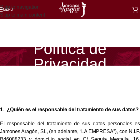
Skip to navigation
MENÚ
Skip to main content
Política de
Privacidad
1.- ¿Quién es el responsable del tratamiento de sus datos?
El responsable del tratamiento de sus datos personales es
Jamones Aragón, SL, (en adelante, “LA EMPRESA”), con N.I.F.
B46088233 y domicilio social en C/ Sequia Mestalla, 16,