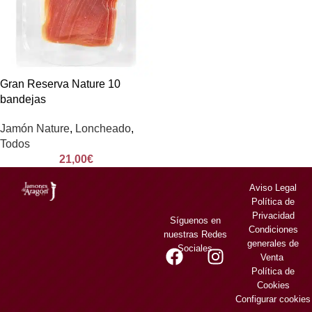
Gran Reserva Nature 10
bandejas
Jamón Nature
,
Loncheado
,
Todos
21,00
€
Aviso Legal
Política de
Privacidad
Síguenos en
Condiciones
nuestras Redes
generales de
Sociales
Venta
Política de
Cookies
Configurar cookies