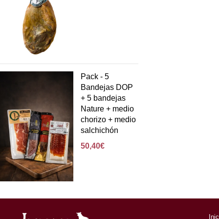
Pack - 5
Bandejas DOP
+ 5 bandejas
Nature + medio
chorizo + medio
salchichón
50,40
€
Ini