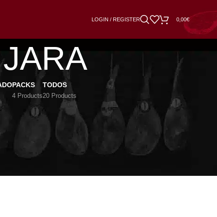
LOGIN / REGISTER
0,00
€
o JARA
ADO
PACKS
TODOS
4 Products
20 Products
18
24