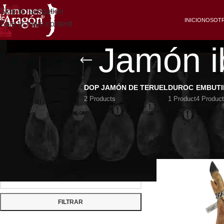
Skip to navigation
INICIO
NOSOT
Skip to main content
Jamón i
DOP JAMÓN DE TERUEL
DUROC
EMBUT
2 Products
1 Product
4 Produc
FILTRAR POR PRECIO
Jamón ibérico de 
Inicio
/
Jamón Ibéric
FILTRAR