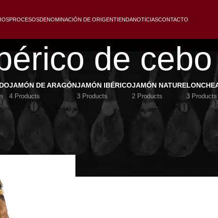
ROS
PROCESOS
DENOMINACIÓN DE ORIGEN
TIENDA
NOTICIAS
CONTACTO
bérico de ceb
IDO
JAMÓN DE ARAGÓN
JAMÓN IBÉRICO
JAMÓN NATURE
LONCHE
ts
4 Products
3 Products
2 Products
3 Products
cebo 50% raza ibérica JARA
o
/
Jamón ibérico de cebo JARA
Show
9
12