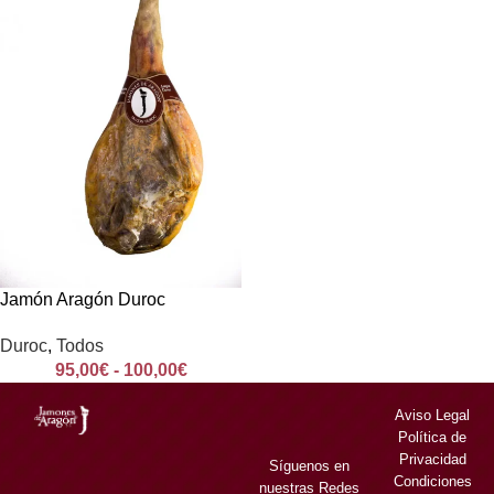
Jamón Aragón Duroc
Duroc
,
Todos
95,00
€
-
100,00
€
Aviso Legal
Política de
Privacidad
Síguenos en
Condiciones
nuestras Redes