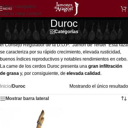
Skip to navigation
MENÚ
Skip to main content
Duroc
Categorías
La raza Duroc es una de las
razas de cerdos autorizadas
por
el Consejo Regulador de la D.O.P. “Jamón de Teruel” Esta raza
se caracteriza por su rápido crecimiento, elevada rusticidad,
buenos índices reproductivos y notables rendimientos en cebo.
La carne de los cerdos Duroc presenta una
gran infiltración
de grasa
y, por consiguiente, de
elevada calidad
.
Inicio
/
Duroc
Mostrando el único resultado
Mostrar barra lateral