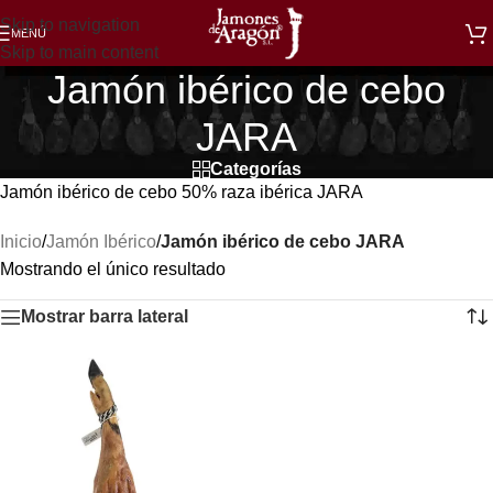
Skip to navigation
MENÚ
Skip to main content
Jamón ibérico de cebo
JARA
Categorías
Jamón ibérico de cebo 50% raza ibérica JARA
Inicio
/
Jamón Ibérico
/
Jamón ibérico de cebo JARA
Mostrando el único resultado
Mostrar barra lateral