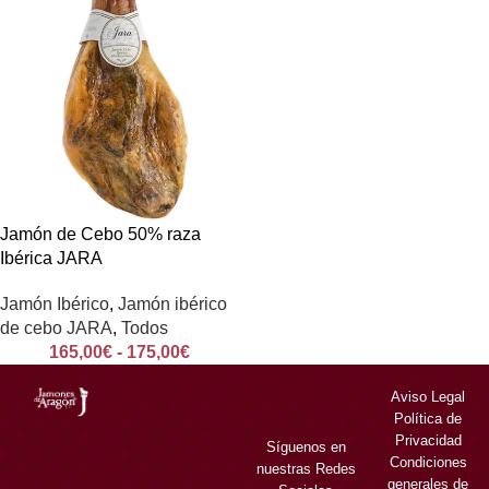
Jamón de Cebo 50% raza
Ibérica JARA
Jamón Ibérico
,
Jamón ibérico
de cebo JARA
,
Todos
165,00
€
-
175,00
€
Aviso Legal
Política de
Privacidad
Síguenos en
Condiciones
nuestras Redes
generales de