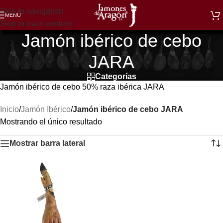
Skip to navigation
MENÚ
Skip to main content
Jamón ibérico de cebo
JARA
Categorías
Jamón ibérico de cebo 50% raza ibérica JARA
Inicio
/
Jamón Ibérico
/
Jamón ibérico de cebo JARA
Mostrando el único resultado
Mostrar barra lateral