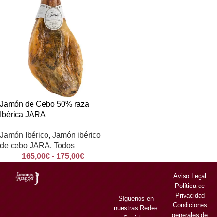
Jamón de Cebo 50% raza
Ibérica JARA
Jamón Ibérico
,
Jamón ibérico
de cebo JARA
,
Todos
165,00
€
-
175,00
€
Aviso Legal
Política de
Privacidad
Síguenos en
Condiciones
nuestras Redes
generales de