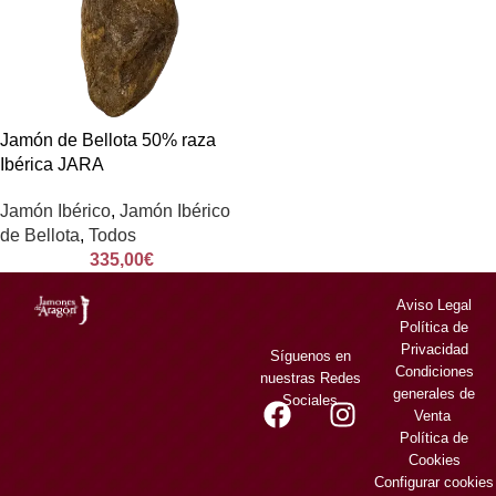
Jamón de Bellota 50% raza
Ibérica JARA
Jamón Ibérico
,
Jamón Ibérico
de Bellota
,
Todos
335,00
€
Aviso Legal
Política de
Privacidad
Síguenos en
Condiciones
nuestras Redes
generales de
Sociales
Venta
Política de
Cookies
Configurar cookies