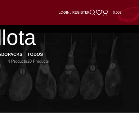
LOGIN / REGISTER
0,00
€
lota
ADO
PACKS
TODOS
4 Products
20 Products
18
24