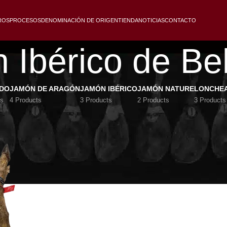
ROS
PROCESOS
DENOMINACIÓN DE ORIGEN
TIENDA
NOTICIAS
CONTACTO
 Ibérico de Bel
IDO
JAMÓN DE ARAGÓN
JAMÓN IBÉRICO
JAMÓN NATURE
LONCHE
ts
4 Products
3 Products
2 Products
3 Products
o
/
Jamón Ibérico de Bellota
Show
9
12