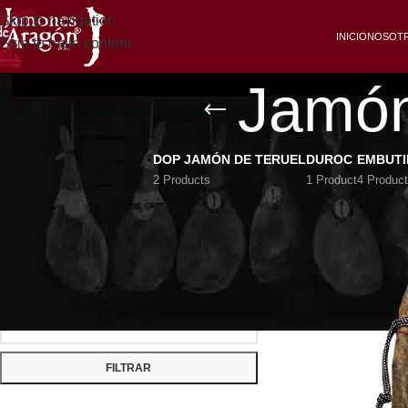
Skip to navigation
INICIO
NOSOT
Skip to main content
Jamón
DOP JAMÓN DE TERUEL
DUROC
EMBUT
2 Products
1 Product
4 Produc
FILTRAR POR PRECIO
Inicio
/
Jamón Ibéric
FILTRAR