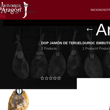
Skip to navigation
INICIO
NOSOT
Skip to main content
A
DOP JAMÓN DE TERUEL
DUROC
EMBUT
2 Products
1 Product
4 Produc
PRODUCTOS MÁS VENDIDOS
Jamón de extraordi
Jamón Aragón
Inicio
/
Jamón de Ar
Reserva
80,00
€