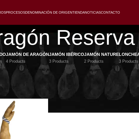
ROS
PROCESOS
DENOMINACIÓN DE ORIGEN
TIENDA
NOTICIAS
CONTACTO
ragón Reserva
IDO
JAMÓN DE ARAGÓN
JAMÓN IBÉRICO
JAMÓN NATURE
LONCHE
ts
4 Products
3 Products
2 Products
3 Products
nario aroma, un sabor suave y un bajo contenido en sal lo que 
agón
/
Aragón Reserva
Show
9
12