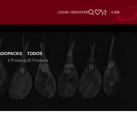
LOGIN / REGISTER
0,00
€
ADO
PACKS
TODOS
4 Products
20 Products
hace que tenga un delicado sabor al comerlo.
18
24