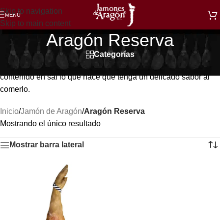
Skip to navigation
MENÚ
Skip to main content
Aragón Reserva
Categorías
Jamón de extraordinario aroma, un sabor suave y un bajo
contenido en sal lo que hace que tenga un delicado sabor al
comerlo.
Inicio
/
Jamón de Aragón
/
Aragón Reserva
Mostrando el único resultado
Mostrar barra lateral