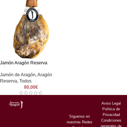
Jamón Aragón Reserva
Jamón de Aragón
,
Aragón
Reserva
,
Todos
80,00
€
Aviso Legal
Política de
Privacidad
Síguenos en
Condiciones
nuestras Redes
generales de