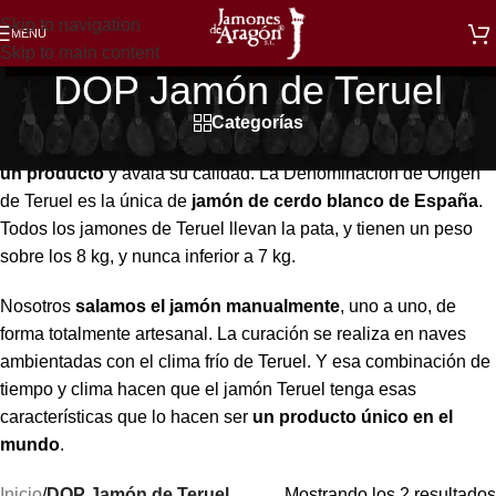
Skip to navigation
MENÚ
Skip to main content
DOP Jamón de Teruel
Categorías
Una Denominación de Origen (D.O.) indica la
procedencia de
un producto
y avala su calidad. La Denominación de Origen
de Teruel es la única de
jamón de cerdo blanco de España
.
Todos los jamones de Teruel llevan la pata, y tienen un peso
sobre los 8 kg, y nunca inferior a 7 kg.
Nosotros
salamos el jamón manualmente
, uno a uno, de
forma totalmente artesanal. La curación se realiza en naves
ambientadas con el clima frío de Teruel. Y esa combinación de
tiempo y clima hacen que el jamón Teruel tenga esas
características que lo hacen ser
un producto único en el
mundo
.
Inicio
/
DOP Jamón de Teruel
Mostrando los 2 resultados