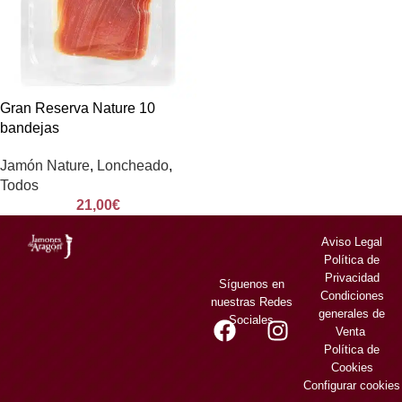
Gran Reserva Nature 10
bandejas
Jamón Nature
,
Loncheado
,
Todos
21,00
€
Aviso Legal
Política de
Privacidad
Síguenos en
Condiciones
nuestras Redes
generales de
Sociales
Venta
Política de
Cookies
Configurar cookies