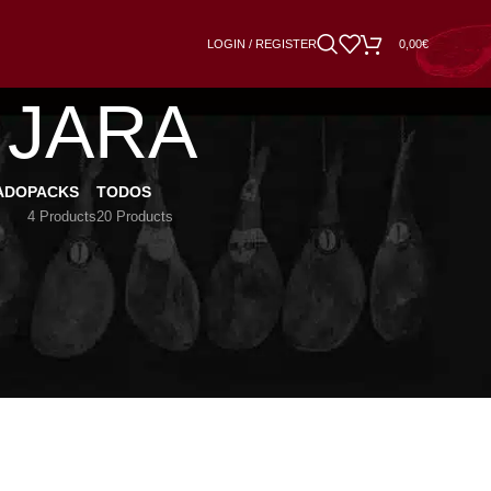
LOGIN / REGISTER
0,00
€
o JARA
ADO
PACKS
TODOS
4 Products
20 Products
18
24