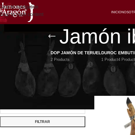
Skip to navigation
INICIO
NOSOT
Skip to main content
Jamón i
DOP JAMÓN DE TERUEL
DUROC
EMBUT
2 Products
1 Product
4 Produc
FILTRAR POR PRECIO
Jamón ibérico de 
Inicio
/
Jamón Ibéric
FILTRAR