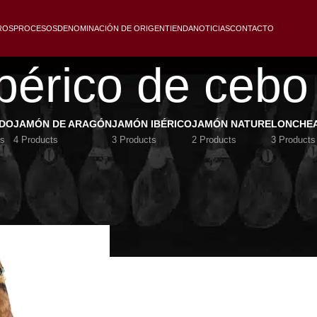
ROS
PROCESOS
DENOMINACIÓN DE ORIGEN
TIENDA
NOTICIAS
CONTACTO
bérico de ceb
IDO
JAMÓN DE ARAGÓN
JAMÓN IBÉRICO
JAMÓN NATURE
LONCHE
ts
4 Products
3 Products
2 Products
3 Products
cebo 50% raza ibérica JARA
o
/
Jamón ibérico de cebo JARA
Show
9
12