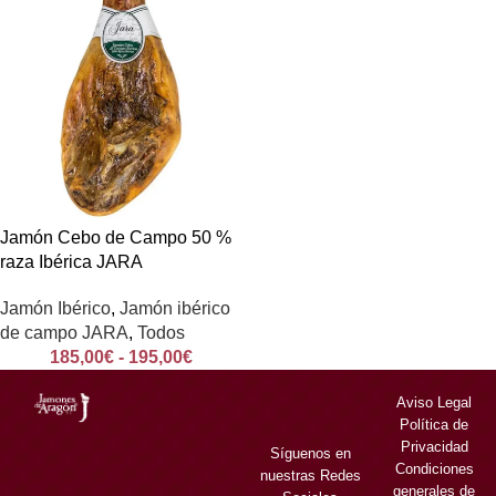
Jamón Cebo de Campo 50 %
raza Ibérica JARA
Jamón Ibérico
,
Jamón ibérico
de campo JARA
,
Todos
185,00
€
-
195,00
€
Aviso Legal
Política de
Privacidad
Síguenos en
Condiciones
nuestras Redes
generales de