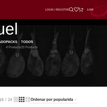
LOGIN / REGISTER
0,00
€
uel
ADO
PACKS
TODOS
4 Products
20 Products
la su calidad. La Denominación de Origen de
eruel llevan la pata, y tienen un peso sobre
nal. La curación se realiza en naves
en que el jamón Teruel tenga esas
18
24