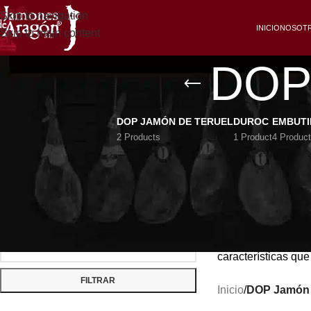
Skip to navigation
INICIO
NOSOT
Skip to main content
DOP 
DOP JAMÓN DE TERUEL
DUROC
EMBUT
2 Products
1 Product
4 Produc
FILTRAR POR PRECIO
Una Denominación d
Teruel es la única
los 8 kg, y nunca in
Nosotros
salamos
ambientadas con el
características qu
FILTRAR
Inicio
/
DOP Jamón 