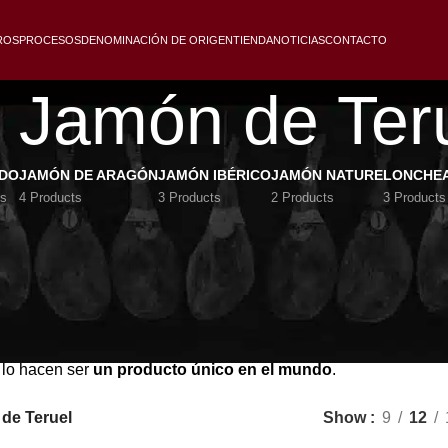
ROS
PROCESOS
DENOMINACIÓN DE ORIGEN
TIENDA
NOTICIAS
CONTACTO
Jamón de Ter
IDO
JAMÓN DE ARAGÓN
JAMÓN IBÉRICO
JAMÓN NATURE
LONCHE
ts
4 Products
3 Products
2 Products
3 Products
e Origen (D.O.) indica la
procedencia de un producto
y ava
 de
jamón de cerdo blanco de España
. Todos los jamones de T
ferior a 7 kg.
 el jamón manualmente
, uno a uno, de forma totalmente artesa
 clima frío de Teruel. Y esa combinación de tiempo y clima hac
e lo hacen ser
un producto único en el mundo
.
de Teruel
Show
9
12