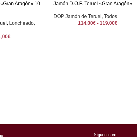
 «Gran Aragón» 10
Jamón D.O.P. Teruel «Gran Aragón»
DOP Jamón de Teruel
,
Todos
uel
,
Loncheado
,
114,00
€
-
119,00
€
1,00
€
Síguenos en
cio